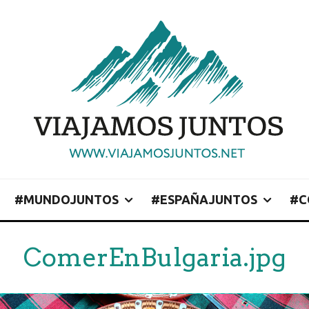
#MUNDOJUNTOS
#ESPAÑAJUNTOS
#C
ComerEnBulgaria.jpg