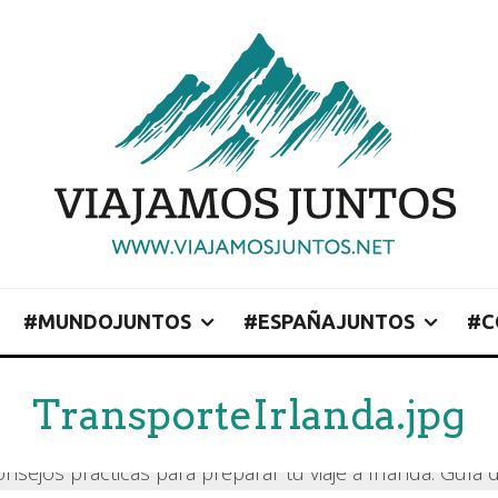
#MUNDOJUNTOS
#ESPAÑAJUNTOS
#C
TransporteIrlanda.jpg