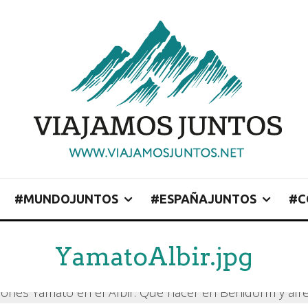
#MUNDOJUNTOS
#ESPAÑAJUNTOS
#C
YamatoAlbir.jpg