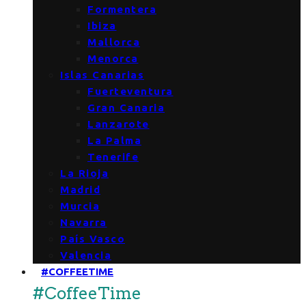
Formentera
Ibiza
Mallorca
Menorca
Islas Canarias
Fuerteventura
Gran Canaria
Lanzarote
La Palma
Tenerife
La Rioja
Madrid
Murcia
Navarra
País Vasco
Valencia
#COFFEETIME
#CoffeeTime