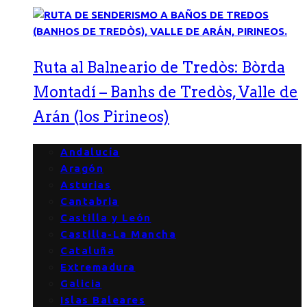
Ruta al Balneario de Tredòs: Bòrda
Montadí – Banhs de Tredòs, Valle de
Arán (los Pirineos)
Andalucía
Aragón
Asturias
Cantabria
Castilla y León
Castilla-La Mancha
Cataluña
Extremadura
Galicia
Islas Baleares