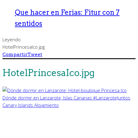
Que hacer en Ferias: Fitur con 7
sentidos
Leyendo
HotelPrincesaIco.jpg
Compartir
Tweet
HotelPrincesaIco.jpg