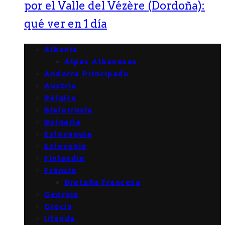
por el Valle del Vézère (Dordoña):
qué ver en 1 día
Albania
Alpes Albaneses
Andorra Principado
Austria
Bélgica
Bielorrusia
Bulgaria
Eslovaquia
Eslovenia
Finlandia
Francia
Bretaña francesa
Georgia
Grecia
Irlanda