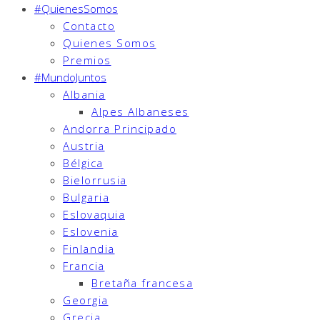
#QuienesSomos
Contacto
Quienes Somos
Premios
#MundoJuntos
Albania
Alpes Albaneses
Andorra Principado
Austria
Bélgica
Bielorrusia
Bulgaria
Eslovaquia
Eslovenia
Finlandia
Francia
Bretaña francesa
Georgia
Grecia