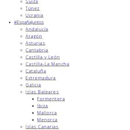
Suiza
Túnez
Ucrania
#EspañaJuntos
Andalucía
Aragón
Asturias
Cantabria
Castilla y León
Castilla-La Mancha
Cataluña
Extremadura
Galicia
Islas Baleares
Formentera
Ibiza
Mallorca
Menorca
Islas Canarias