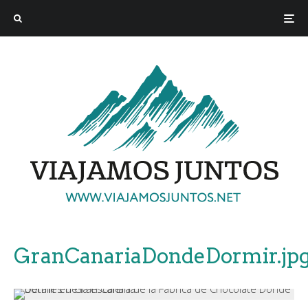
GranCanariaDondeDormir.jp