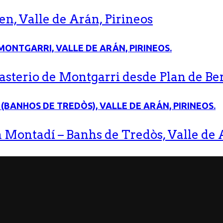
n, Valle de Arán, Pirineos
terio de Montgarri desde Plan de Bere
 Montadí – Banhs de Tredòs, Valle de A