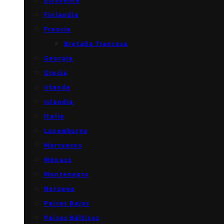
Eslovenia
Finlandia
Francia
Bretaña francesa
Georgia
Grecia
Irlanda
Islandia
Italia
Luxemburgo
Marruecos
Mónaco
Montenegro
Noruega
Países Bajos
Países Bálticos