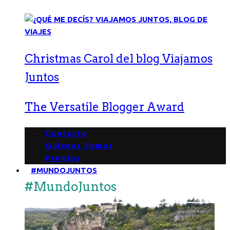
Christmas Carol del blog Viajamos
Juntos
The Versatile Blogger Award
Contacto
Quienes Somos
Premios
#MUNDOJUNTOS
#MundoJuntos