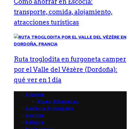
Cómo ahorrar en Escocia:
transporte, comida, alojamiento,
atracciones turísticas
Ruta troglodita en furgoneta camper
por el Valle del Vézère (Dordoña):
qué ver en 1 día
Albania
Alpes Albaneses
Andorra Principado
Austria
Bélgica