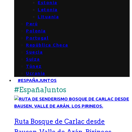
Estonia
Letonia
Lituania
Perú
Polonia
Portugal
República Checa
Suecia
Suiza
Túnez
Ucrania
#ESPAÑAJUNTOS
#EspañaJuntos
Ruta Bosque de Carlac desde