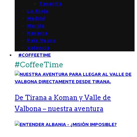
Tenerife
La Rioja
Madrid
Murcia
Navarra
País Vasco
Valencia
#COFFEETIME
#CoffeeTime
De Tirana a Koman y Valle de
Valbona – nuestra aventura