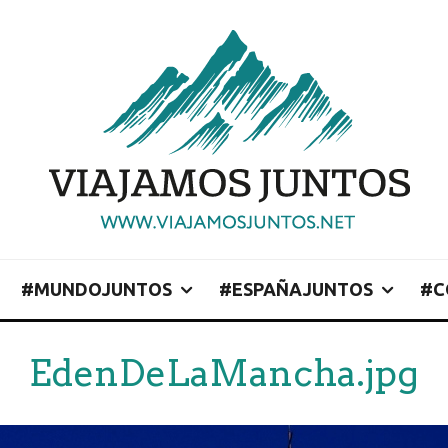
#MUNDOJUNTOS
#ESPAÑAJUNTOS
#C
EdenDeLaMancha.jpg