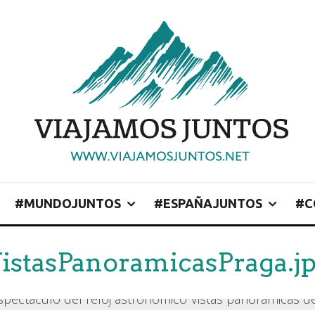
#MUNDOJUNTOS
#ESPAÑAJUNTOS
#C
istasPanoramicasPraga.j