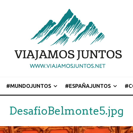
#MUNDOJUNTOS
#ESPAÑAJUNTOS
#C
DesafioBelmonte5.jpg