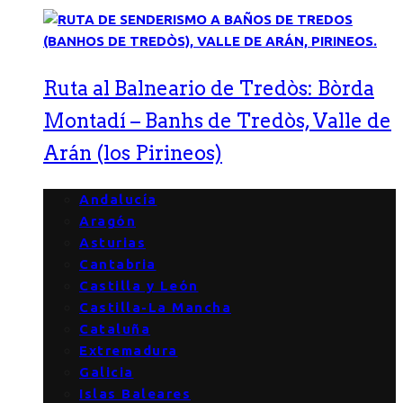
Ruta al Balneario de Tredòs: Bòrda
Montadí – Banhs de Tredòs, Valle de
Arán (los Pirineos)
Andalucía
Aragón
Asturias
Cantabria
Castilla y León
Castilla-La Mancha
Cataluña
Extremadura
Galicia
Islas Baleares