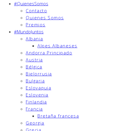
#QuienesSomos
Contacto
Quienes Somos
Premios
#MundoJuntos
Albania
Alpes Albaneses
Andorra Principado
Austria
Bélgica
Bielorrusia
Bulgaria
Eslovaquia
Eslovenia
Finlandia
Francia
Bretaña francesa
Georgia
Grecia