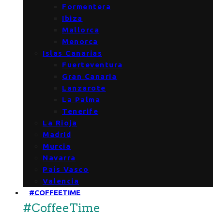
Formentera
Ibiza
Mallorca
Menorca
Islas Canarias
Fuerteventura
Gran Canaria
Lanzarote
La Palma
Tenerife
La Rioja
Madrid
Murcia
Navarra
País Vasco
Valencia
#COFFEETIME
#CoffeeTime