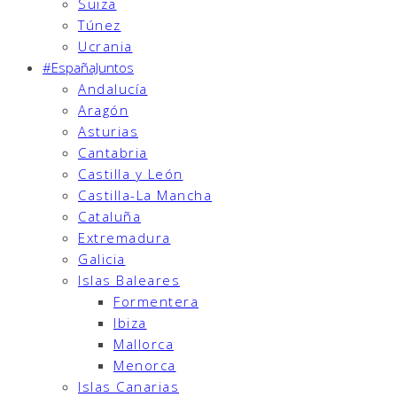
Suiza
Túnez
Ucrania
#EspañaJuntos
Andalucía
Aragón
Asturias
Cantabria
Castilla y León
Castilla-La Mancha
Cataluña
Extremadura
Galicia
Islas Baleares
Formentera
Ibiza
Mallorca
Menorca
Islas Canarias