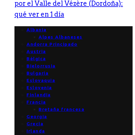
por el Valle del Vézère (Dordoña):
qué ver en 1 día
Albania
Alpes Albaneses
Andorra Principado
Austria
Bélgica
Bielorrusia
Bulgaria
Eslovaquia
Eslovenia
Finlandia
Francia
Bretaña francesa
Georgia
Grecia
Irlanda