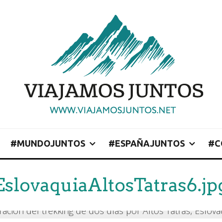
#MUNDOJUNTOS
#ESPAÑAJUNTOS
#C
EslovaquiaAltosTatras6.jp