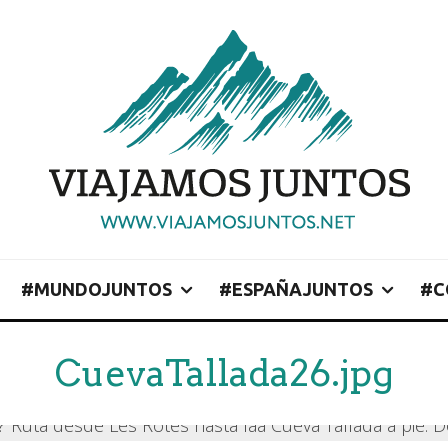
#MUNDOJUNTOS
#ESPAÑAJUNTOS
#C
CuevaTallada26.jpg