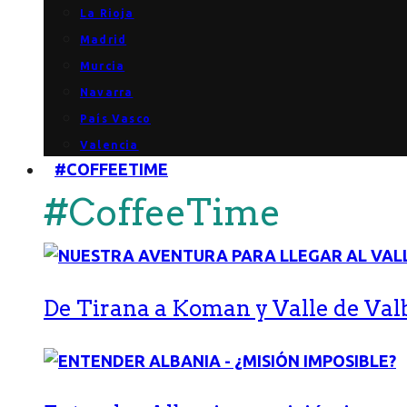
La Rioja
Madrid
Murcia
Navarra
País Vasco
Valencia
#COFFEETIME
#CoffeeTime
De Tirana a Koman y Valle de Val