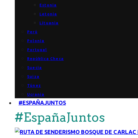
Estonia
Letonia
Lituania
Perú
Polonia
Portugal
República Checa
Suecia
Suiza
Túnez
Ucrania
#ESPAÑAJUNTOS
#EspañaJuntos