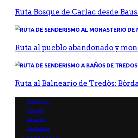
Ruta Bosque de Carlac desde Bause
Ruta al pueblo abandonado y monas
Ruta al Balneario de Tredòs: Bòrda
Andalucía
Aragón
Asturias
Cantabria
Castilla y León