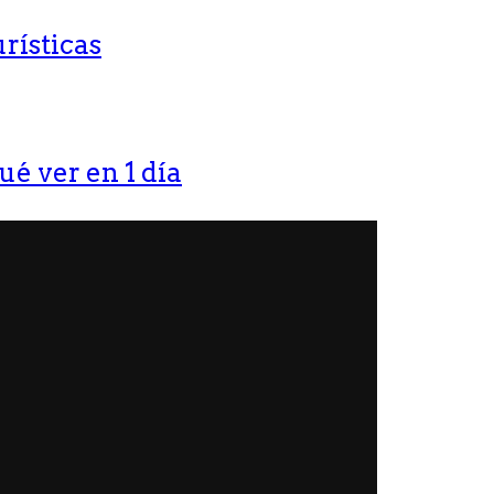
rísticas
ué ver en 1 día