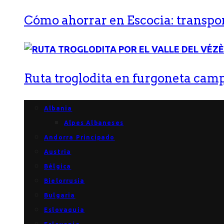
Cómo ahorrar en Escocia: transport
Ruta troglodita en furgoneta campe
Albania
Alpes Albaneses
Andorra Principado
Austria
Bélgica
Bielorrusia
Bulgaria
Eslovaquia