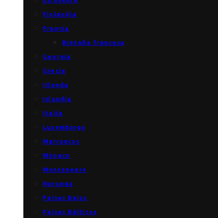
Eslovenia
Finlandia
Francia
Bretaña francesa
Georgia
Grecia
Irlanda
Islandia
Italia
Luxemburgo
Marruecos
Mónaco
Montenegro
Noruega
Países Bajos
Países Bálticos