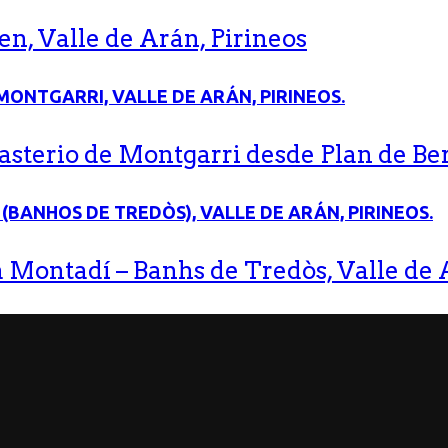
n, Valle de Arán, Pirineos
terio de Montgarri desde Plan de Bere
 Montadí – Banhs de Tredòs, Valle de A