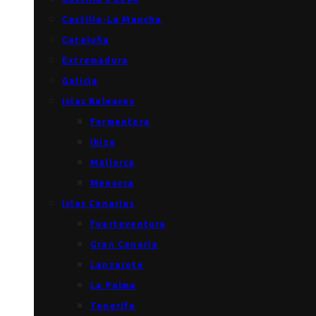
Castilla-La Mancha
Cataluña
Extremadura
Galicia
Islas Baleares
Formentera
Ibiza
Mallorca
Menorca
Islas Canarias
Fuerteventura
Gran Canaria
Lanzarote
La Palma
Tenerife