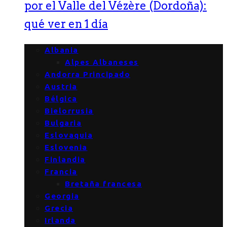
por el Valle del Vézère (Dordoña):
qué ver en 1 día
Albania
Alpes Albaneses
Andorra Principado
Austria
Bélgica
Bielorrusia
Bulgaria
Eslovaquia
Eslovenia
Finlandia
Francia
Bretaña francesa
Georgia
Grecia
Irlanda