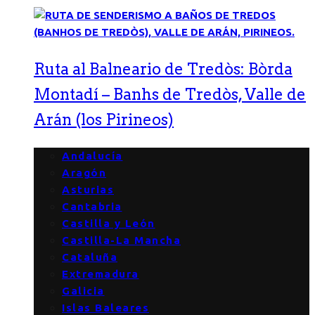
Ruta al Balneario de Tredòs: Bòrda
Montadí – Banhs de Tredòs, Valle de
Arán (los Pirineos)
Andalucía
Aragón
Asturias
Cantabria
Castilla y León
Castilla-La Mancha
Cataluña
Extremadura
Galicia
Islas Baleares