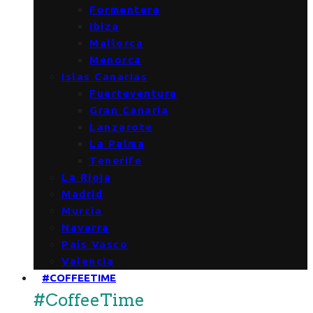
Formentera
Ibiza
Mallorca
Menorca
Islas Canarias
Fuerteventura
Gran Canaria
Lanzarote
La Palma
Tenerife
La Rioja
Madrid
Murcia
Navarra
País Vasco
Valencia
#COFFEETIME
#CoffeeTime