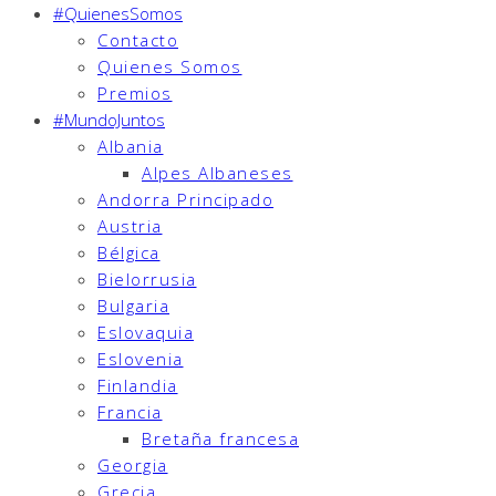
#QuienesSomos
Contacto
Quienes Somos
Premios
#MundoJuntos
Albania
Alpes Albaneses
Andorra Principado
Austria
Bélgica
Bielorrusia
Bulgaria
Eslovaquia
Eslovenia
Finlandia
Francia
Bretaña francesa
Georgia
Grecia