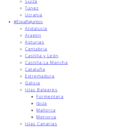
Suiza
Túnez
Ucrania
#EspañaJuntos
Andalucía
Aragón
Asturias
Cantabria
Castilla y León
Castilla-La Mancha
Cataluña
Extremadura
Galicia
Islas Baleares
Formentera
Ibiza
Mallorca
Menorca
Islas Canarias