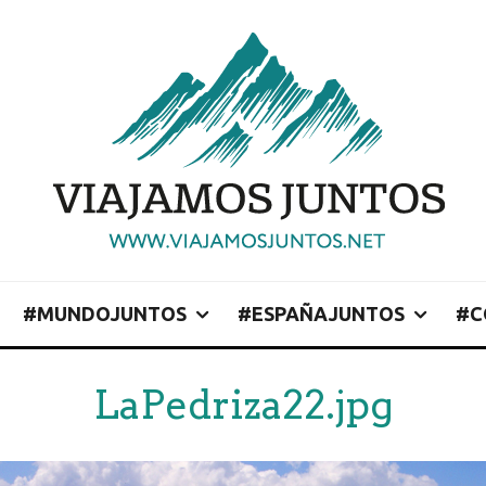
#MUNDOJUNTOS
#ESPAÑAJUNTOS
#C
LaPedriza22.jpg