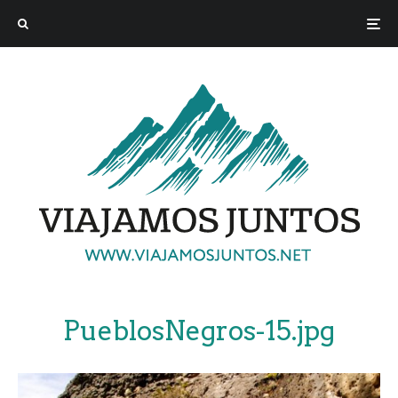
PueblosNegros-15.jpg