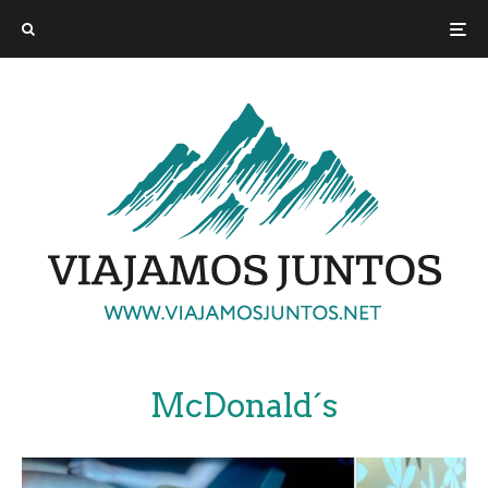
McDonald´s