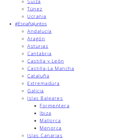
Suiza
Túnez
Ucrania
#EspañaJuntos
Andalucía
Aragón
Asturias
Cantabria
Castilla y León
Castilla-La Mancha
Cataluña
Extremadura
Galicia
Islas Baleares
Formentera
Ibiza
Mallorca
Menorca
Islas Canarias