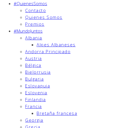
#QuienesSomos
Contacto
Quienes Somos
Premios
#MundoJuntos
Albania
Alpes Albaneses
Andorra Principado
Austria
Bélgica
Bielorrusia
Bulgaria
Eslovaquia
Eslovenia
Finlandia
Francia
Bretaña francesa
Georgia
Grecia