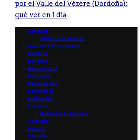
por el Valle del Vézère (Dordoña):
qué ver en 1 día
Albania
Alpes Albaneses
Andorra Principado
Austria
Bélgica
Bielorrusia
Bulgaria
Eslovaquia
Eslovenia
Finlandia
Francia
Bretaña francesa
Georgia
Grecia
Irlanda