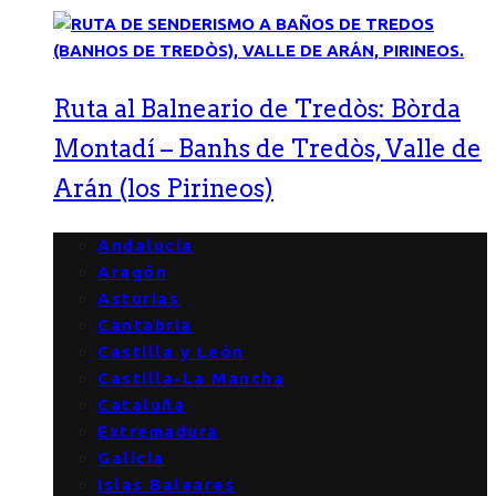
Ruta al Balneario de Tredòs: Bòrda
Montadí – Banhs de Tredòs, Valle de
Arán (los Pirineos)
Andalucía
Aragón
Asturias
Cantabria
Castilla y León
Castilla-La Mancha
Cataluña
Extremadura
Galicia
Islas Baleares