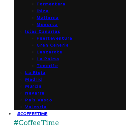
Formentera
Ibiza
Mallorca
Menorca
Islas Canarias
Fuerteventura
Gran Canaria
Lanzarote
La Palma
Tenerife
La Rioja
Madrid
Murcia
Navarra
País Vasco
Valencia
#COFFEETIME
#CoffeeTime