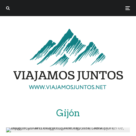
Gijón