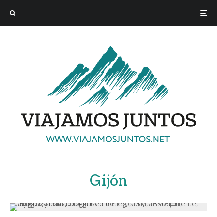
Gijón