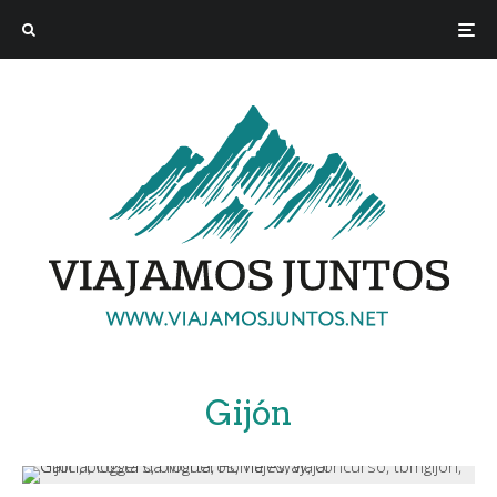
Gijón