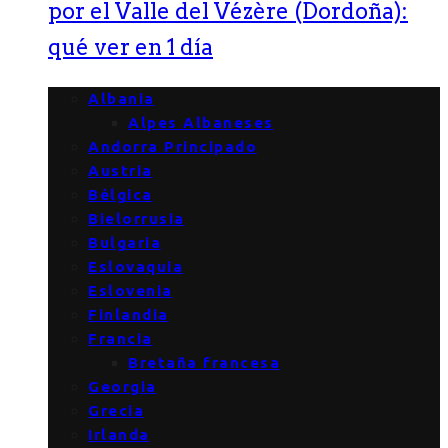
por el Valle del Vézère (Dordoña):
qué ver en 1 día
Albania
Alpes Albaneses
Andorra Principado
Austria
Bélgica
Bielorrusia
Bulgaria
Eslovaquia
Eslovenia
Finlandia
Francia
Bretaña francesa
Georgia
Grecia
Irlanda