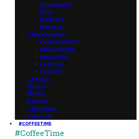
Formentera
Ibiza
Mallorca
Menorca
Islas Canarias
Fuerteventura
Gran Canaria
Lanzarote
La Palma
Tenerife
La Rioja
Madrid
Murcia
Navarra
País Vasco
Valencia
#COFFEETIME
#CoffeeTime