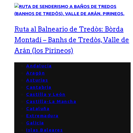
Ruta al Balneario de Tredòs: Bòrda
Montadí – Banhs de Tredòs, Valle de
Arán (los Pirineos)
Andalucía
Aragón
Asturias
Cantabria
Castilla y León
Castilla-La Mancha
Cataluña
Extremadura
Galicia
Islas Baleares