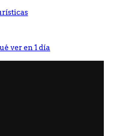
rísticas
ué ver en 1 día