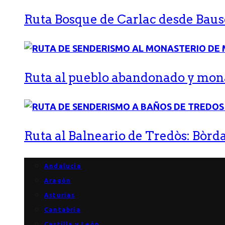
Ruta Bosque de Carlac desde Bause
Ruta al pueblo abandonado y monas
Ruta al Balneario de Tredòs: Bòrda
Andalucía
Aragón
Asturias
Cantabria
Castilla y León