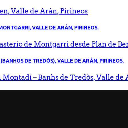
n, Valle de Arán, Pirineos
terio de Montgarri desde Plan de Bere
 Montadí – Banhs de Tredòs, Valle de A