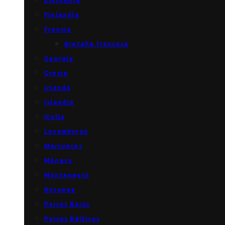
Eslovenia
Finlandia
Francia
Bretaña francesa
Georgia
Grecia
Irlanda
Islandia
Italia
Luxemburgo
Marruecos
Mónaco
Montenegro
Noruega
Países Bajos
Países Bálticos