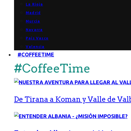
La Rioja
Madrid
Murcia
Navarra
País Vasco
Valencia
#COFFEETIME
#CoffeeTime
De Tirana a Koman y Valle de Val