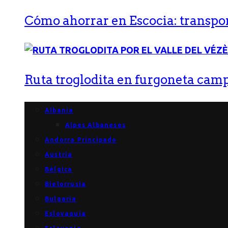
Cómo ahorrar en Escocia: transport
Ruta troglodita en furgoneta campe
Albania
Alpes Albaneses
Andorra Principado
Austria
Bélgica
Bielorrusia
Bulgaria
Eslovaquia