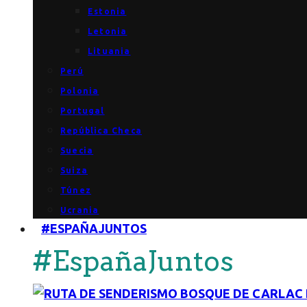
Estonia
Letonia
Lituania
Perú
Polonia
Portugal
República Checa
Suecia
Suiza
Túnez
Ucrania
#ESPAÑAJUNTOS
#EspañaJuntos