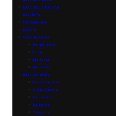
Castilla-La Mancha
Cataluña
Extremadura
Galicia
Islas Baleares
Formentera
Ibiza
Mallorca
Menorca
Islas Canarias
Fuerteventura
Gran Canaria
Lanzarote
La Palma
Tenerife