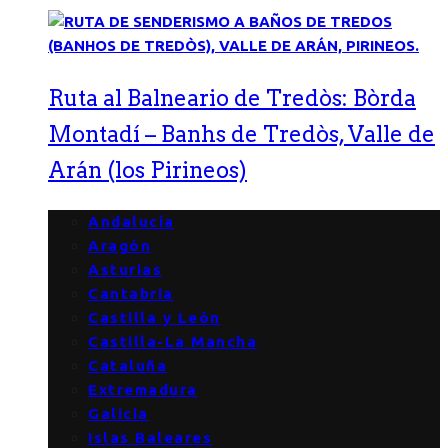
Ruta al Balneario de Tredòs: Bòrda
Montadí – Banhs de Tredòs, Valle de
Arán (los Pirineos)
Andalucía
Aragón
Asturias
Cantabria
Castilla y León
Castilla-La Mancha
Cataluña
Extremadura
Galicia
Islas Baleares