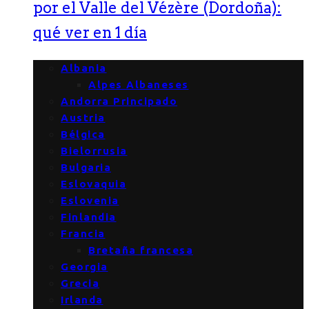
por el Valle del Vézère (Dordoña):
qué ver en 1 día
Albania
Alpes Albaneses
Andorra Principado
Austria
Bélgica
Bielorrusia
Bulgaria
Eslovaquia
Eslovenia
Finlandia
Francia
Bretaña francesa
Georgia
Grecia
Irlanda