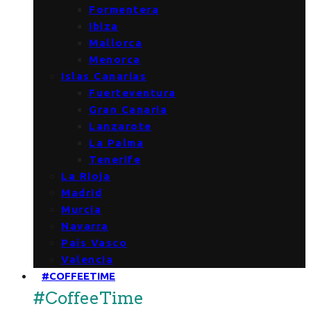
Formentera
Ibiza
Mallorca
Menorca
Islas Canarias
Fuerteventura
Gran Canaria
Lanzarote
La Palma
Tenerife
La Rioja
Madrid
Murcia
Navarra
País Vasco
Valencia
#COFFEETIME
#CoffeeTime