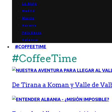
La Rioja
Madrid
Murcia
Navarra
País Vasco
Valencia
#COFFEETIME
#CoffeeTime
De Tirana a Koman y Valle de Val