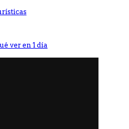
rísticas
ué ver en 1 día