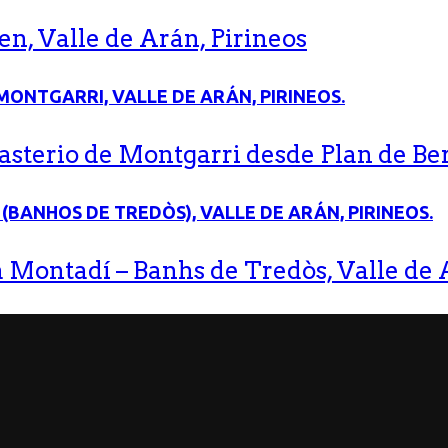
n, Valle de Arán, Pirineos
terio de Montgarri desde Plan de Bere
 Montadí – Banhs de Tredòs, Valle de A