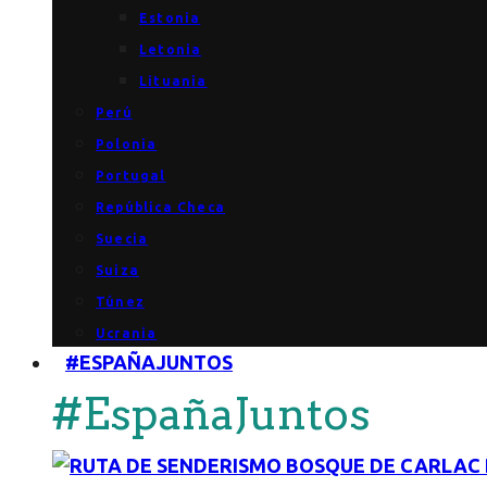
Estonia
Letonia
Lituania
Perú
Polonia
Portugal
República Checa
Suecia
Suiza
Túnez
Ucrania
#ESPAÑAJUNTOS
#EspañaJuntos