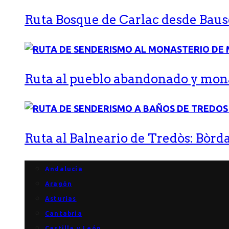
Ruta Bosque de Carlac desde Bause
Ruta al pueblo abandonado y monas
Ruta al Balneario de Tredòs: Bòrda
Andalucía
Aragón
Asturias
Cantabria
Castilla y León