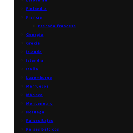
Eslovenia
Finlandia
Francia
Bretaña francesa
Georgia
Grecia
Irlanda
Islandia
Italia
Luxemburgo
Marruecos
Mónaco
Montenegro
Noruega
Países Bajos
Países Bálticos