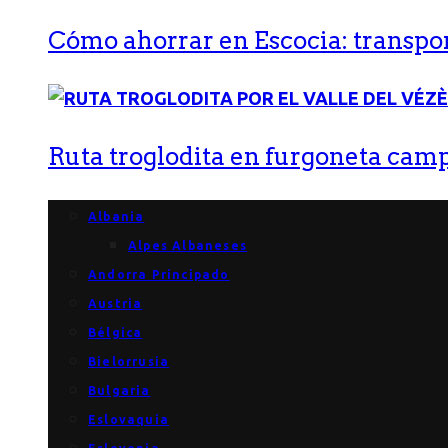
Cómo ahorrar en Escocia: transport
Ruta troglodita en furgoneta campe
Albania
Alpes Albaneses
Andorra Principado
Austria
Bélgica
Bielorrusia
Bulgaria
Eslovaquia