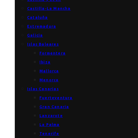
Castilla-La Mancha
Cataluña
Extremadura
Galicia
Islas Baleares
Formentera
Ibiza
Mallorca
Menorca
Islas Canarias
Fuerteventura
Gran Canaria
Lanzarote
La Palma
Tenerife