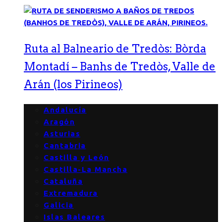
Ruta al Balneario de Tredòs: Bòrda
Montadí – Banhs de Tredòs, Valle de
Arán (los Pirineos)
Andalucía
Aragón
Asturias
Cantabria
Castilla y León
Castilla-La Mancha
Cataluña
Extremadura
Galicia
Islas Baleares