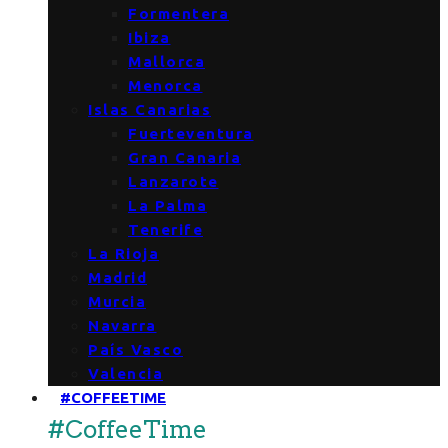
Formentera
Ibiza
Mallorca
Menorca
Islas Canarias
Fuerteventura
Gran Canaria
Lanzarote
La Palma
Tenerife
La Rioja
Madrid
Murcia
Navarra
País Vasco
Valencia
#COFFEETIME
#CoffeeTime