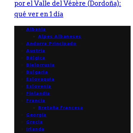
por el Valle del Vézère (Dordoña):
qué ver en 1 día
Albania
Alpes Albaneses
Andorra Principado
Austria
Bélgica
Bielorrusia
Bulgaria
Eslovaquia
Eslovenia
Finlandia
Francia
Bretaña francesa
Georgia
Grecia
Irlanda