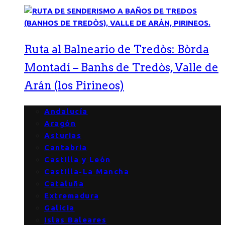
Ruta al Balneario de Tredòs: Bòrda
Montadí – Banhs de Tredòs, Valle de
Arán (los Pirineos)
Andalucía
Aragón
Asturias
Cantabria
Castilla y León
Castilla-La Mancha
Cataluña
Extremadura
Galicia
Islas Baleares