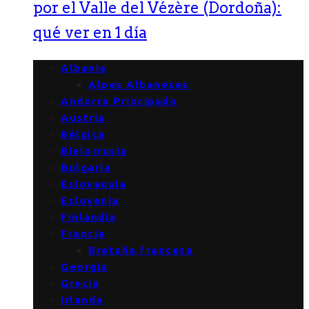
por el Valle del Vézère (Dordoña):
qué ver en 1 día
Albania
Alpes Albaneses
Andorra Principado
Austria
Bélgica
Bielorrusia
Bulgaria
Eslovaquia
Eslovenia
Finlandia
Francia
Bretaña francesa
Georgia
Grecia
Irlanda