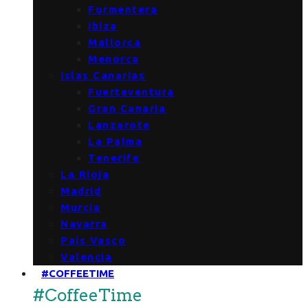
Formentera
Ibiza
Mallorca
Menorca
Islas Canarias
Fuerteventura
Gran Canaria
Lanzarote
La Palma
Tenerife
La Rioja
Madrid
Murcia
Navarra
País Vasco
Valencia
#COFFEETIME
#CoffeeTime