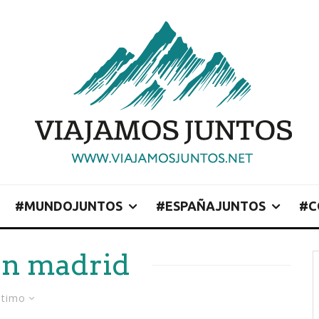
#MUNDOJUNTOS
#ESPAÑAJUNTOS
#C
en madrid
ltimo