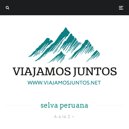
selva peruana
A a la Z