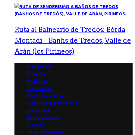
Ruta al Balneario de Tredòs: Bòrda
Montadí – Banhs de Tredòs, Valle de
Arán (los Pirineos)
Andalucía
Aragón
Asturias
Cantabria
Castilla y León
Castilla-La Mancha
Cataluña
Extremadura
Galicia
Islas Baleares