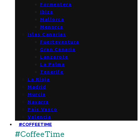
Formentera
Ibiza
Mallorca
Menorca
Islas Canarias
Fuerteventura
Gran Canaria
Lanzarote
La Palma
Tenerife
La Rioja
Madrid
Murcia
Navarra
País Vasco
Valencia
#COFFEETIME
#CoffeeTime