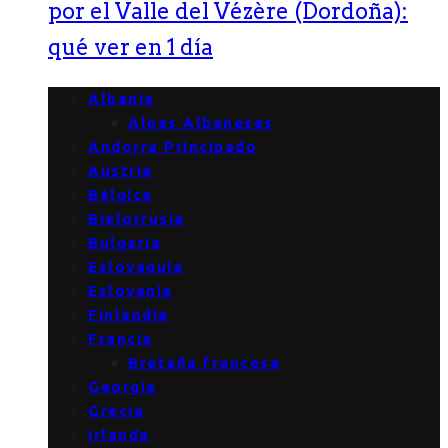
por el Valle del Vézère (Dordoña):
qué ver en 1 día
Albania
Alpes Albaneses
Andorra Principado
Austria
Bélgica
Bielorrusia
Bulgaria
Eslovaquia
Eslovenia
Finlandia
Francia
Bretaña francesa
Georgia
Grecia
Irlanda