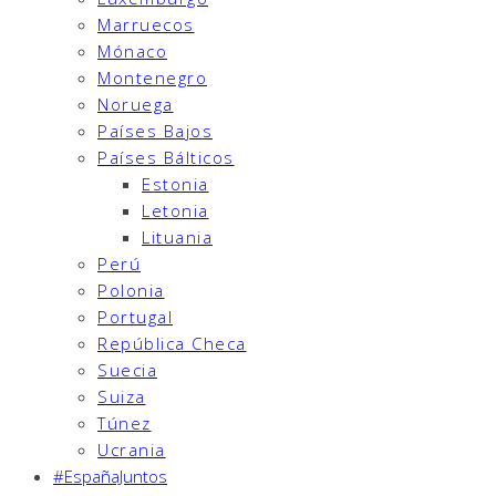
Marruecos
Mónaco
Montenegro
Noruega
Países Bajos
Países Bálticos
Estonia
Letonia
Lituania
Perú
Polonia
Portugal
República Checa
Suecia
Suiza
Túnez
Ucrania
#EspañaJuntos