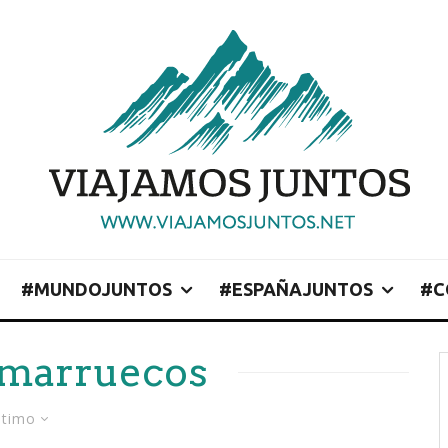
#MUNDOJUNTOS
#ESPAÑAJUNTOS
#C
 marruecos
ltimo