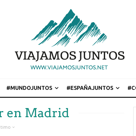
#MUNDOJUNTOS
#ESPAÑAJUNTOS
#C
r en Madrid
ltimo