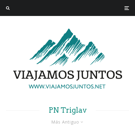
PN Triglav
Más Antiguo