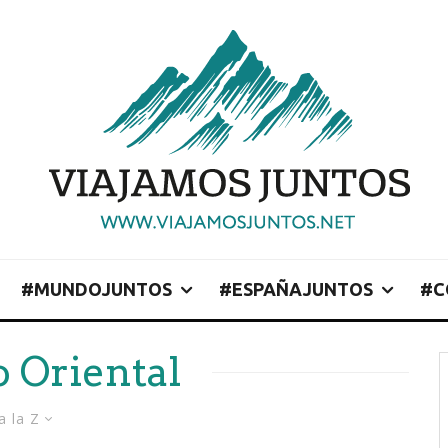
#MUNDOJUNTOS
#ESPAÑAJUNTOS
#C
o Oriental
a la Z