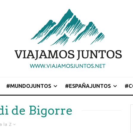
#MUNDOJUNTOS
#ESPAÑAJUNTOS
#C
di de Bigorre
a la Z