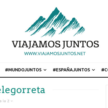
#MUNDOJUNTOS
#ESPAÑAJUNTOS
#C
legorreta
a la Z