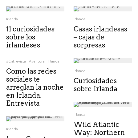
Irlanda
Irlanda
11 curiosidades
Casas irlandesas
sobre los
– cajas de
irlandeses
sorpresas
#Entrevista
Aventura
Irlanda
Como las redes
Irlanda
sociales te
Curiosidades
arreglan la noche
sobre Irlanda
en Irlanda.
Entrevista
Irlanda
Wild Atlantic
Irlanda
Way: Northern