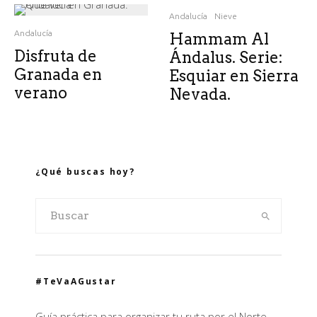
Andalucía
Nieve
Andalucía
Hammam Al
Disfruta de
Ándalus. Serie:
Granada en
Esquiar en Sierra
verano
Nevada.
¿Qué buscas hoy?
#TeVaAGustar
Guía práctica para organizar tu ruta por el Norte