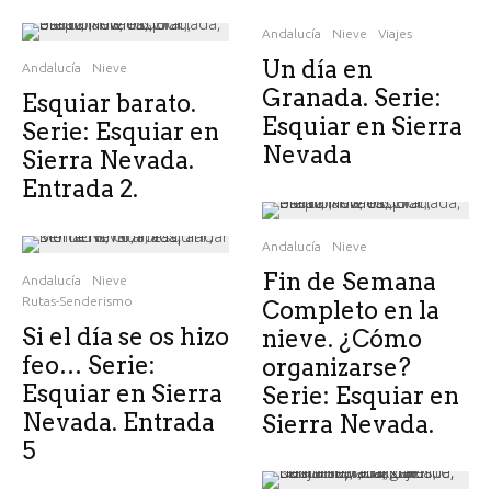
Andalucía
Nieve
Viajes
Un día en
Andalucía
Nieve
Granada. Serie:
Esquiar barato.
Esquiar en Sierra
Serie: Esquiar en
Nevada
Sierra Nevada.
Entrada 2.
Andalucía
Nieve
Fin de Semana
Andalucía
Nieve
Rutas-Senderismo
Completo en la
Si el día se os hizo
nieve. ¿Cómo
feo… Serie:
organizarse?
Esquiar en Sierra
Serie: Esquiar en
Nevada. Entrada
Sierra Nevada.
5