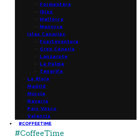
Formentera
Ibiza
Mallorca
Menorca
Islas Canarias
Fuerteventura
Gran Canaria
Lanzarote
La Palma
Tenerife
La Rioja
Madrid
Murcia
Navarra
País Vasco
Valencia
#COFFEETIME
#CoffeeTime