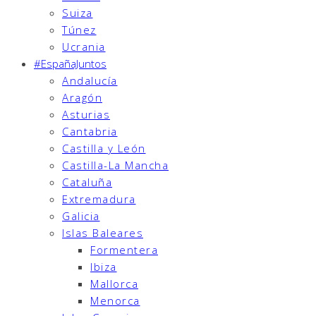
Suiza
Túnez
Ucrania
#EspañaJuntos
Andalucía
Aragón
Asturias
Cantabria
Castilla y León
Castilla-La Mancha
Cataluña
Extremadura
Galicia
Islas Baleares
Formentera
Ibiza
Mallorca
Menorca