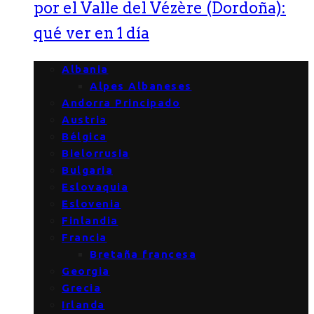
por el Valle del Vézère (Dordoña):
qué ver en 1 día
Albania
Alpes Albaneses
Andorra Principado
Austria
Bélgica
Bielorrusia
Bulgaria
Eslovaquia
Eslovenia
Finlandia
Francia
Bretaña francesa
Georgia
Grecia
Irlanda