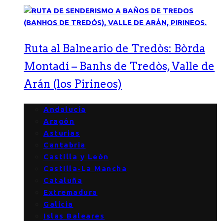
Ruta al Balneario de Tredòs: Bòrda
Montadí – Banhs de Tredòs, Valle de
Arán (los Pirineos)
Andalucía
Aragón
Asturias
Cantabria
Castilla y León
Castilla-La Mancha
Cataluña
Extremadura
Galicia
Islas Baleares