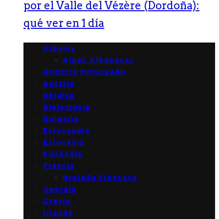
por el Valle del Vézère (Dordoña):
qué ver en 1 día
Albania
Alpes Albaneses
Andorra Principado
Austria
Bélgica
Bielorrusia
Bulgaria
Eslovaquia
Eslovenia
Finlandia
Francia
Bretaña francesa
Georgia
Grecia
Irlanda