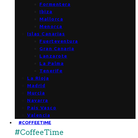
Formentera
Ibiza
Mallorca
Menorca
Islas Canarias
Fuerteventura
Gran Canaria
Lanzarote
La Palma
Tenerife
La Rioja
Madrid
Murcia
Navarra
País Vasco
Valencia
#COFFEETIME
#CoffeeTime