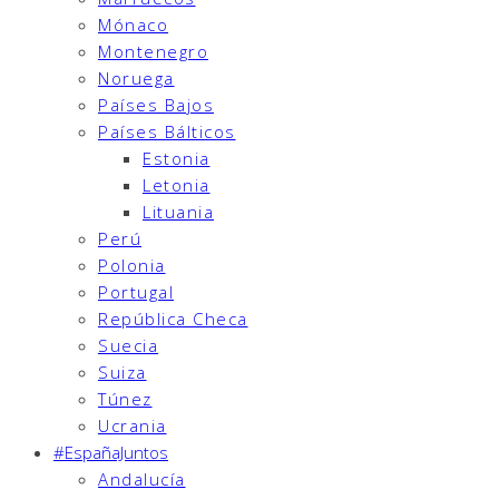
Mónaco
Montenegro
Noruega
Países Bajos
Países Bálticos
Estonia
Letonia
Lituania
Perú
Polonia
Portugal
República Checa
Suecia
Suiza
Túnez
Ucrania
#EspañaJuntos
Andalucía