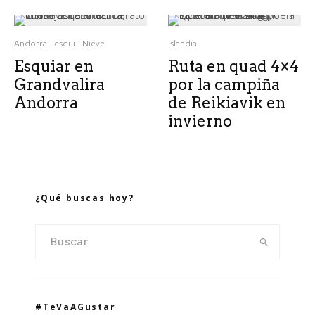
Andorra
esqui
Nieve
Islandia
Esquiar en
Ruta en quad 4×4
Grandvalira
por la campiña
Andorra
de Reikiavik en
invierno
¿Qué buscas hoy?
#TeVaAGustar