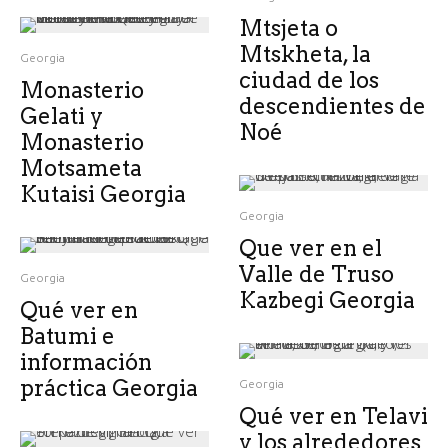
Mtsjeta o
Mtskheta, la
Georgia
ciudad de los
Monasterio
descendientes de
Gelati y
Noé
Monasterio
Motsameta
Kutaisi Georgia
Georgia
Que ver en el
Valle de Truso
Georgia
Kazbegi Georgia
Qué ver en
Batumi e
información
práctica Georgia
Georgia
Qué ver en Telavi
y los alrededores