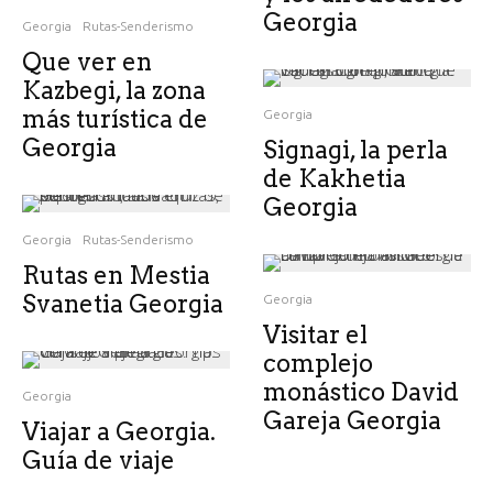
Georgia
Georgia
Rutas-Senderismo
Que ver en
Kazbegi, la zona
más turística de
Georgia
Georgia
Signagi, la perla
de Kakhetia
Georgia
Georgia
Rutas-Senderismo
Rutas en Mestia
Svanetia Georgia
Georgia
Visitar el
complejo
monástico David
Georgia
Gareja Georgia
Viajar a Georgia.
Guía de viaje