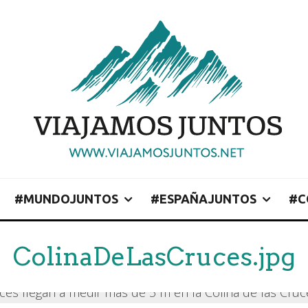
#MUNDOJUNTOS
#ESPAÑAJUNTOS
#C
ColinaDeLasCruces.jpg