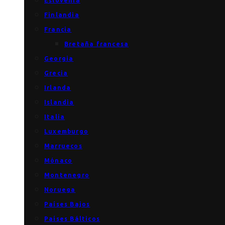
Eslovenia
Finlandia
Francia
Bretaña francesa
Georgia
Grecia
Irlanda
Islandia
Italia
Luxemburgo
Marruecos
Mónaco
Montenegro
Noruega
Países Bajos
Países Bálticos