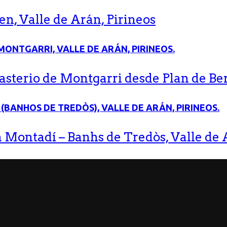
n, Valle de Arán, Pirineos
terio de Montgarri desde Plan de Bere
 Montadí – Banhs de Tredòs, Valle de A