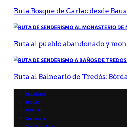
Ruta Bosque de Carlac desde Bause
Ruta al pueblo abandonado y monas
Ruta al Balneario de Tredòs: Bòrda
Andalucía
Aragón
Asturias
Cantabria
Castilla y León