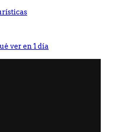
rísticas
ué ver en 1 día