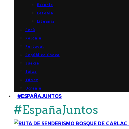
Estonia
Letonia
Lituania
Perú
Polonia
Portugal
República Checa
Suecia
Suiza
Túnez
Ucrania
#ESPAÑAJUNTOS
#EspañaJuntos