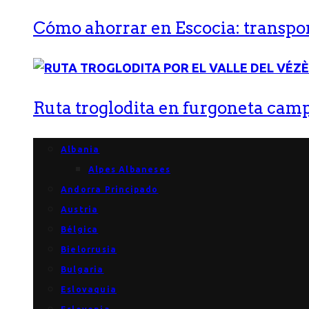
Cómo ahorrar en Escocia: transport
Ruta troglodita en furgoneta campe
Albania
Alpes Albaneses
Andorra Principado
Austria
Bélgica
Bielorrusia
Bulgaria
Eslovaquia