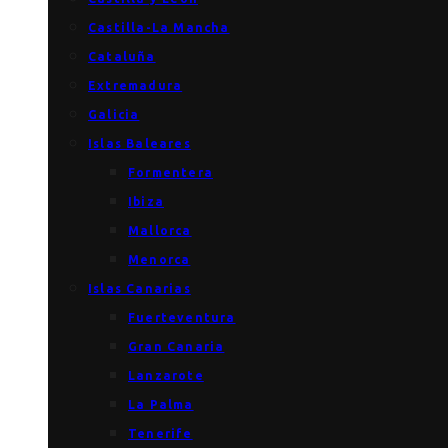
Castilla-La Mancha
Cataluña
Extremadura
Galicia
Islas Baleares
Formentera
Ibiza
Mallorca
Menorca
Islas Canarias
Fuerteventura
Gran Canaria
Lanzarote
La Palma
Tenerife