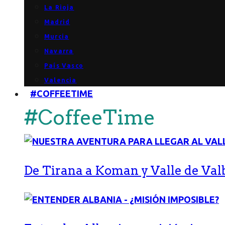
La Rioja
Madrid
Murcia
Navarra
País Vasco
Valencia
#COFFEETIME
#CoffeeTime
De Tirana a Koman y Valle de Val