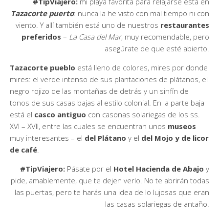
#TipViajero:
mi playa favorita para relajarse está en
Tazacorte puerto
: nunca la he visto con mal tiempo ni con
viento. Y allí también está uno de nuestros
restaurantes
preferidos
–
La Casa del Mar
, muy recomendable, pero
asegúrate de que esté abierto.
Tazacorte pueblo
está lleno de colores, mires por donde
mires: el verde intenso de sus plantaciones de plátanos, el
negro rojizo de las montañas de detrás y un sinfín de
tonos de sus casas bajas al estilo colonial. En la parte baja
está el
casco antiguo
con casonas solariegas de los ss.
XVI – XVII, entre las cuales se encuentran unos
museos
muy interesantes – el
del Plátano
y el
del Mojo y de licor
de café
.
#TipViajero:
Pásate por el
Hotel Hacienda de Abajo
y
pide, amablemente, que te dejen verlo. No te abrirán todas
las puertas, pero te harás una idea de lo lujosas que eran
las casas solariegas de antaño.