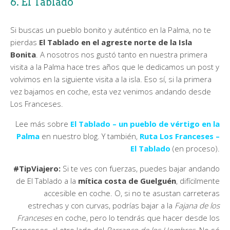
6. El Tablado
Si buscas un pueblo bonito y auténtico en la Palma, no te
pierdas
El Tablado en el agreste norte de la Isla
Bonita
. A nosotros nos gustó tanto en nuestra primera
visita a la Palma hace tres años que le dedicamos un post y
volvimos en la siguiente visita a la isla. Eso sí, si la primera
vez bajamos en coche, esta vez venimos andando desde
Los Franceses.
Lee más sobre
El Tablado – un pueblo de vértigo en la
Palma
en nuestro blog. Y también,
Ruta Los Franceses –
El Tablado
(en proceso).
#TipViajero:
Si te ves con fuerzas, puedes bajar andando
de El Tablado a la
mítica costa de Guelguén
, difícilmente
accesible en coche. O, si no te asustan carreteras
estrechas y con curvas, podrías bajar a la
Fajana de los
Franceses
en coche, pero lo tendrás que hacer desde los
Franceses, al otro lado del
Barranco de los Hombres
. No sé