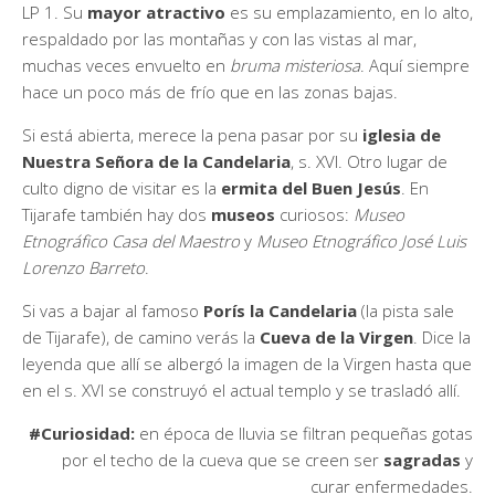
LP 1. Su
mayor atractivo
es su emplazamiento, en lo alto,
respaldado por las montañas y con las vistas al mar,
muchas veces envuelto en
bruma misteriosa
. Aquí siempre
hace un poco más de frío que en las zonas bajas.
Si está abierta, merece la pena pasar por su
iglesia de
Nuestra Señora de la Candelaria
, s. XVI. Otro lugar de
culto digno de visitar es la
ermita del Buen Jesús
. En
Tijarafe también hay dos
museos
curiosos:
Museo
Etnográfico Casa del Maestro
y
Museo Etnográfico José Luis
Lorenzo Barreto
.
Si vas a bajar al famoso
Porís la Candelaria
(la pista sale
de Tijarafe), de camino verás la
Cueva de la Virgen
. Dice la
leyenda que allí se albergó la imagen de la Virgen hasta que
en el s. XVI se construyó el actual templo y se trasladó allí.
#Curiosidad:
en época de lluvia se filtran pequeñas gotas
por el techo de la cueva que se creen ser
sagradas
y
curar enfermedades.