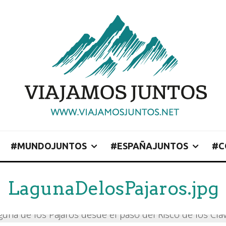
#MUNDOJUNTOS
#ESPAÑAJUNTOS
#C
LagunaDelosPajaros.jpg