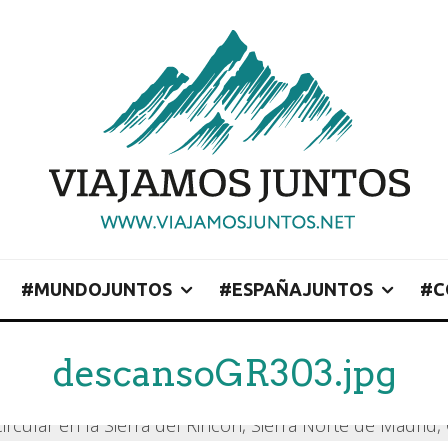
#MUNDOJUNTOS
#ESPAÑAJUNTOS
#C
descansoGR303.jpg