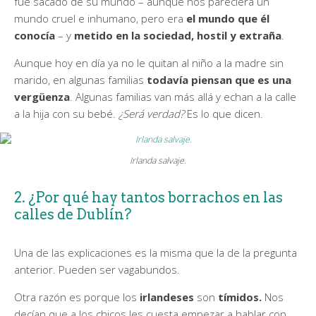
fue sacado de su mundo – aunque nos pareciera un
mundo cruel e inhumano, pero era
el mundo que él
conocía
– y
metido en la sociedad, hostil y extraña
.
Aunque hoy en día ya no le quitan al niño a la madre sin
marido, en algunas familias
todavía piensan que es una
vergüenza
. Algunas familias van más allá y echan a la calle
a la hija con su bebé.
¿Será verdad?
Es lo que dicen.
Irlanda salvaje.
2. ¿Por qué hay tantos borrachos en las
calles de Dublín?
Una de las explicaciones es la misma que la de la pregunta
anterior. Pueden ser vagabundos.
Otra razón es porque los
irlandeses
son
tímidos.
Nos
decían que a los chicos les cuesta empezar a hablar con