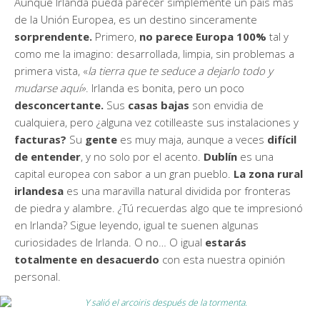
Aunque Irlanda pueda parecer simplemente un país más
de la Unión Europea, es un destino sinceramente
sorprendente.
Primero,
no parece Europa 100%
tal y
como me la imagino: desarrollada, limpia, sin problemas a
primera vista, «
la tierra que te seduce a dejarlo todo y
mudarse aquí»
. Irlanda es bonita, pero un poco
desconcertante.
Sus
casas bajas
son envidia de
cualquiera, pero ¿alguna vez cotilleaste sus instalaciones y
facturas?
Su
gente
es muy maja, aunque a veces
difícil
de entender
, y no solo por el acento.
Dublín
es una
capital europea con sabor a un gran pueblo.
La zona rural
irlandesa
es una maravilla natural dividida por fronteras
de piedra y alambre. ¿Tú recuerdas algo que te impresionó
en Irlanda? Sigue leyendo, igual te suenen algunas
curiosidades de Irlanda. O no… O igual
estarás
totalmente en desacuerdo
con esta nuestra opinión
personal.