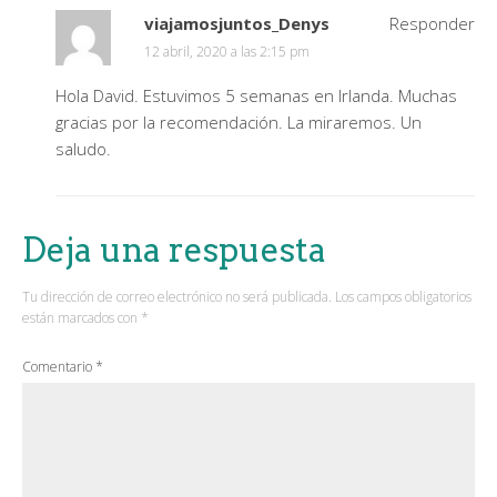
viajamosjuntos_Denys
Responder
12 abril, 2020 a las 2:15 pm
Hola David. Estuvimos 5 semanas en Irlanda. Muchas
gracias por la recomendación. La miraremos. Un
saludo.
Deja una respuesta
Tu dirección de correo electrónico no será publicada.
Los campos obligatorios
están marcados con
*
Comentario
*