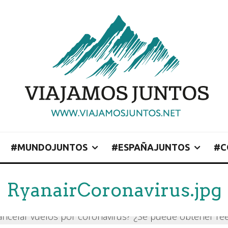
#MUNDOJUNTOS
#ESPAÑAJUNTOS
#C
RyanairCoronavirus.jpg